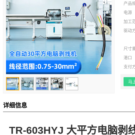
产品
电源
加工
驱动
尺寸
港口
支付
马
详细信息
TR-603HYJ 大平方电