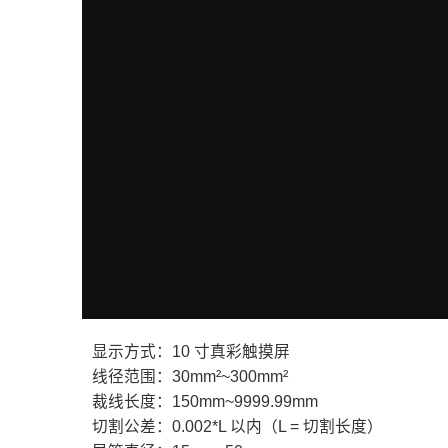
显示方式：10 寸真彩触摸屏
线径范围：30mm²~300mm²
裁线长度：150mm~9999.99mm
切割公差：0.002*L 以内（L = 切割长度）