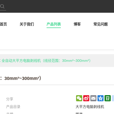
首页
关于我们
产品列表
博客
常见问题
00X 全自动大平方电脑剥线机（线径范围：30mm²~300mm²）
30mm²~300mm²）
分享
WeChat
Sina
Email
Qzon
D
产品目录
大平方电脑剥线机
Weibo