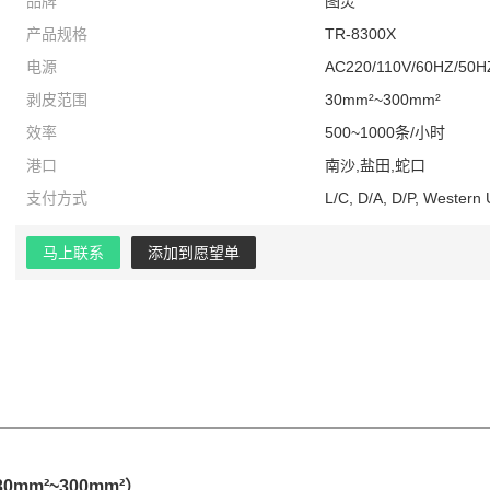
品牌
图灵
产品规格
TR-8300X
电源
AC220/110V/60HZ/50H
剥皮范围
30mm²~300mm²
效率
500~1000条/小时
港口
南沙,盐田,蛇口
支付方式
L/C, D/A, D/P, Western
马上联系
添加到愿望单
mm²~300mm²）