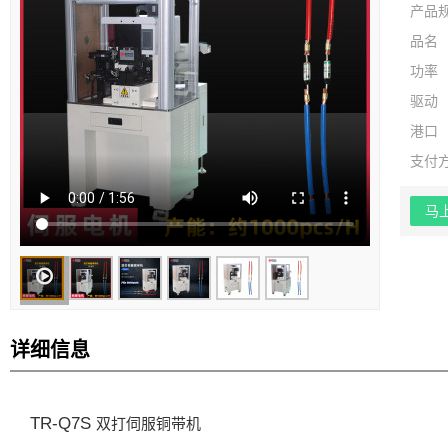
产品
品名
功率
驱动
港口
支付
马
详细信息
TR-Q7S
双打伺服铜带机