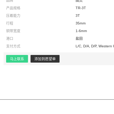
品牌
图灵
产品规格
TR-3T
压着能力
3T
行程
35mm
铜带宽度
1-6mm
港口
盐田
支付方式
L/C, D/A, D/P, Western
马上联系
添加到愿望单