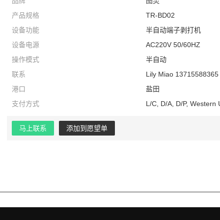
品牌
图灵
产品规格
TR-BD02
设备功能
半自动端子剥打机
设备电源
AC220V 50/60HZ
操作模式
半自动
联系
Lily Miao 13715588365
港口
盐田
支付方式
L/C, D/A, D/P, Western
马上联系
添加到愿望单