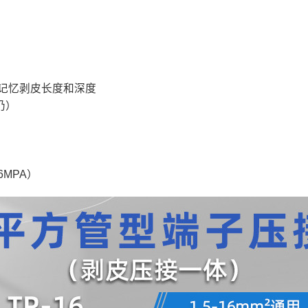
记忆剥皮长度和深度
仍）
6MPA）