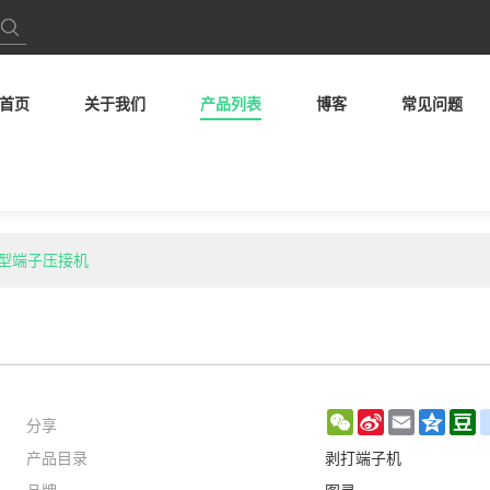
首页
关于我们
产品列表
博客
常见问题
方管型端子压接机
分享
WeChat
Sina
Email
Qzon
D
产品目录
剥打端子机
Weibo