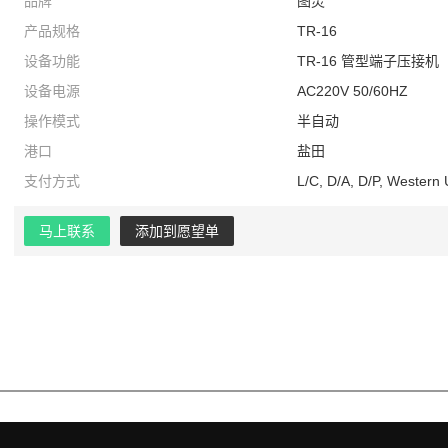
品牌
图灵
产品规格
TR-16
设备功能
TR-16 管型端子压接机
设备电源
AC220V 50/60HZ
操作模式
半自动
港口
盐田
支付方式
L/C, D/A, D/P, Western
马上联系
添加到愿望单