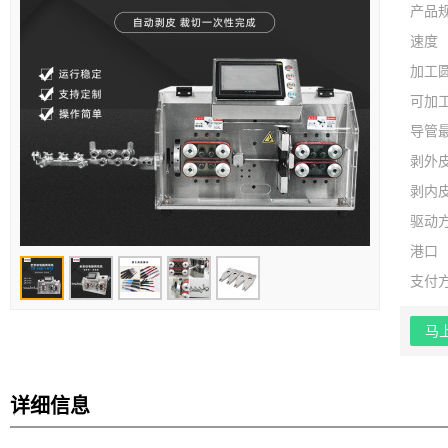
产品
速度
加工
可加
导管
剥外
剥内
驱动
港口
支付
马
详细信息