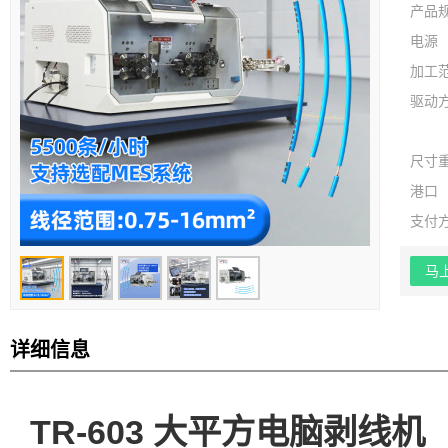
产品
电源
加工
驱动
尺寸
港口
支付
马
详细信息
TR-603 大平方电脑剥线机