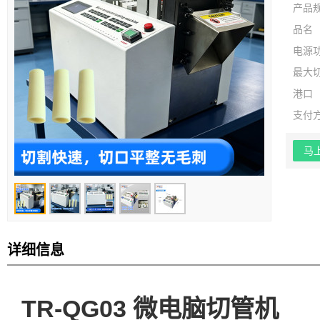
产品
品名
电源
最大
港口
支付
马
详细信息
TR-QG03 微电脑切管机