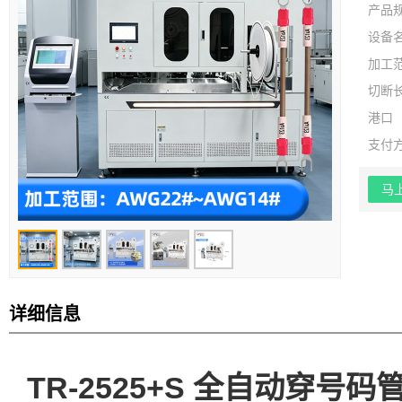
产品
设备
加工
切断
港口
支付
马
详细信息
TR-2525+S 全自动穿号