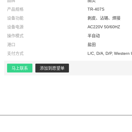
品牌
图灵
产品规格
TR-407S
设备功能
剥皮、沾锡、焊接
设备电源
AC220V 50/60HZ
操作模式
半自动
港口
盐田
支付方式
L/C, D/A, D/P, Western
马上联系
添加到愿望单