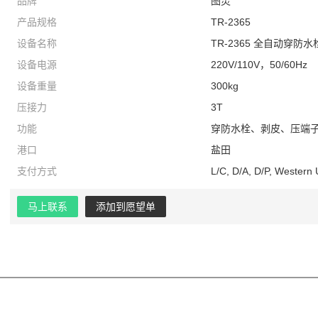
品牌
图灵
产品规格
TR-2365
设备名称
TR-2365 全自动穿防
设备电源
220V/110V，50/60Hz
设备重量
300kg
压接力
3T
功能
穿防水栓、剥皮、压端
港口
盐田
支付方式
L/C, D/A, D/P, Western
马上联系
添加到愿望单