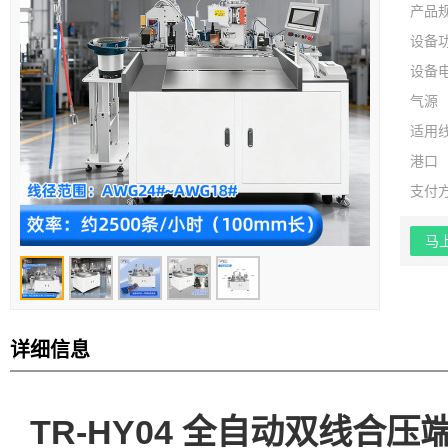
产品
设备
设备
气源
适用
港口
支付
马
详细信息
TR-HY04 全自动双线合压