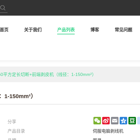
首页
关于我们
产品列表
博客
常见问题
 150平方定长切断+前端剥皮机（线径：1-150mm²）
1-150mm²）
分享
WeChat
Sina
Email
Qzon
D
产品目录
伺服电脑剥线机
Weibo