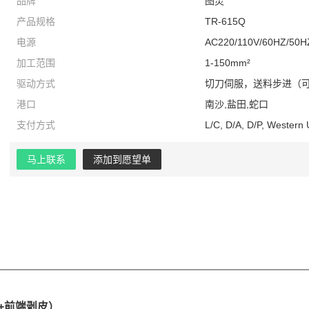
品牌
图灵
产品规格
TR-615Q
电源
AC220/110V/60HZ/50H
加工范围
1-150mm²
驱动方式
切刀伺服，送料步进（
港口
南沙,盐田,蛇口
支付方式
L/C, D/A, D/P, Western
马上联系
添加到愿望单
断+前端剥皮）