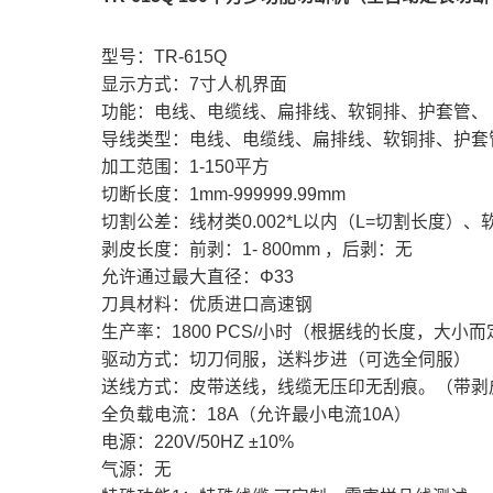
型号：TR-615Q
显示方式：7寸人机界面
功能：电线、电缆线、扁排线、软铜排、护套管、 
导线类型：电线、电缆线、扁排线、软铜排、护套管
加工范围：1-150平方
切断长度：1mm-999999.99mm
切割公差：线材类0.002*L以内（L=切割长度）、软
剥皮长度：前剥：1- 800mm ，后剥：无
允许通过最大直径：Φ33
刀具材料：优质进口高速钢
生产率：1800 PCS/小时（根据线的长度，大小而
驱动方式：切刀伺服，送料步进（可选全伺服）
送线方式：皮带送线，线缆无压印无刮痕。（带剥
全负载电流：18A（允许最小电流10A）
电源：220V/50HZ ±10%
气源：无