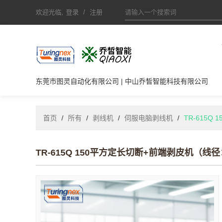
欢迎光临,
登录
/
注册
东莞市图灵自动化有限公司 | 中山乔皙智能科技有限公司
首页
/
所有
/
剥线机
/
伺服电脑剥线机
/
TR-615Q
TR-615Q 150平方定长切断+前端剥皮机（线径：