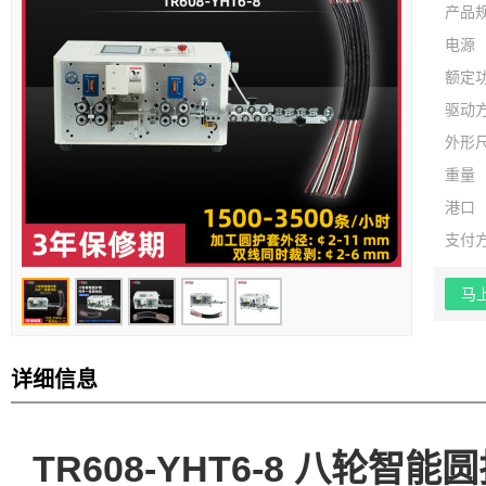
产品
电源
额定
驱动
外形
重量
港口
支付
马
详细信息
TR608-YHT6-8 八轮