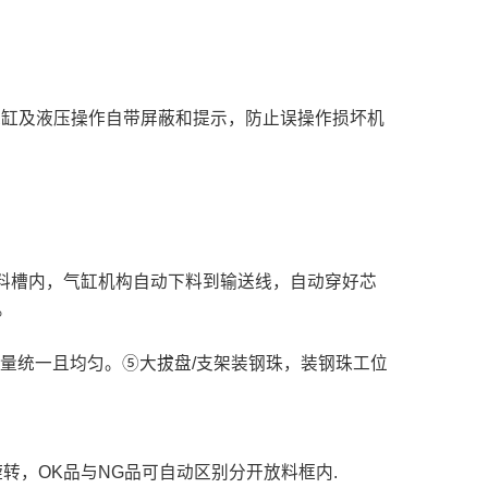
气缸及液压操作自带屏蔽和提示，防止误操作损坏机
放到料槽内，气缸机构自动下料到输送线，自动穿好芯
。
量统一且均匀。⑤大拔盘/支架装钢珠，装钢珠工位
转，OK品与NG品可自动区别分开放料框内.