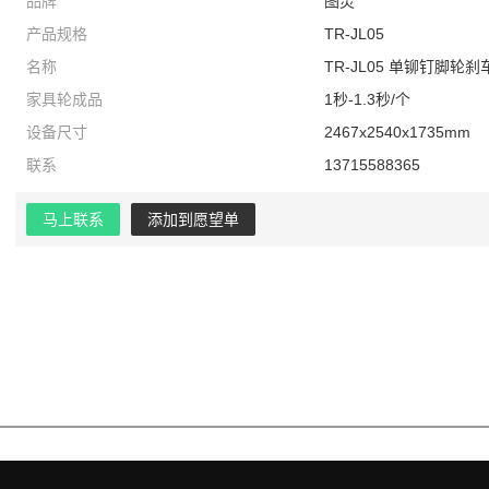
品牌
图灵
产品规格
TR-JL05
名称
TR-JL05 单铆钉脚轮
家具轮成品
1秒-1.3秒/个
设备尺寸
2467x2540x1735mm
联系
13715588365
马上联系
添加到愿望单