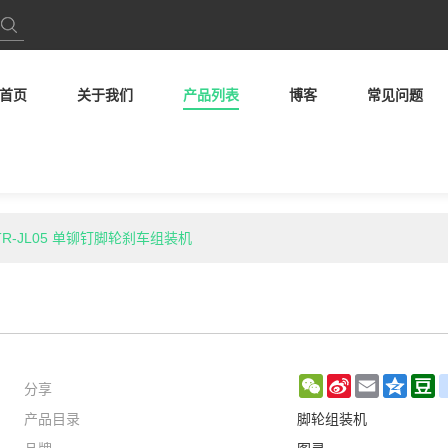
首页
关于我们
产品列表
博客
常见问题
TR-JL05 单铆钉脚轮刹车组装机
分享
WeChat
Sina
Email
Qzon
D
产品目录
脚轮组装机
Weibo