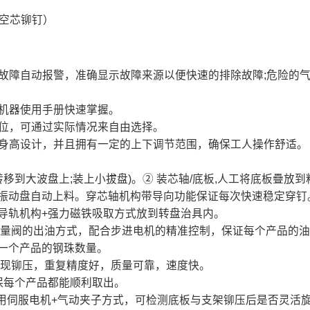
半空芯铆钉）
。故障自动报警，准确显示故障来源以便快速的排除故障;危险的
过机器使用手册快速掌握。
工位，可通过实际情况来自由选择。
均身高设计，并且拥有一定的上下调节范围，确保工人操作舒适。
转移到大波盘上;装上小拔盘)。② 装芯轴/底板,人工将底板疊
振动盘自动上料。穿芯轴机构带导向功能保证每次快速稳定穿钉
导轨机构+强力磁铁吸取方式放到转盘治具内。
定量阀的出油方式，配合步进电机的精准控制，保证每个产品的油
一个产品的钢珠数量。
实现铆压，重复精度好，质量可靠，速度快。
保每个产品都能顺利取出。
采用伺服电机+气动夹子方式，可检测底板与支架铆压后是否灵活旋