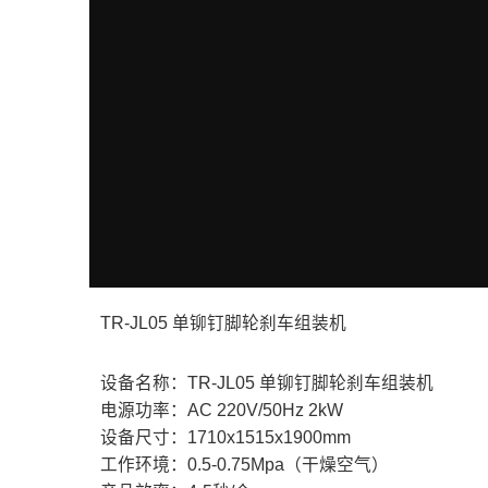
TR-JL05 单铆钉脚轮刹车组装机
设备名称：TR-JL05 单铆钉脚轮刹车组装机
电源功率：AC 220V/50Hz 2kW
设备尺寸：1710x1515x1900mm
工作环境：0.5-0.75Mpa（干燥空气）