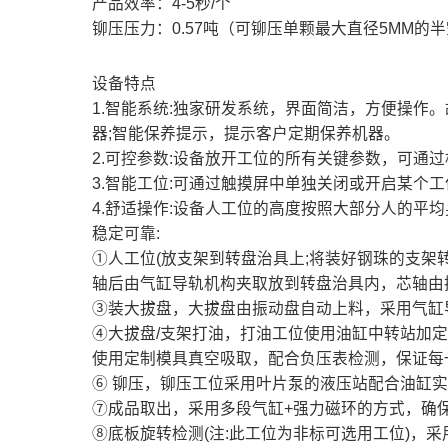
产品效率：4-5秒/个
铆压压力：0.57吨（可铆压单颗最大直径5MM的
设备特点
1.智能系统:独家研发系统，界面简洁，方便操作
器;智能保养提示，提示客户定期保养机器。
2.可控参数:设备放开工位的所有关键参数，可通
3.智能工位:可通过触摸屏中单独关闭或开启某个
4.舒适操作:设备人工位的高度按照大部分人的平
稳定可靠:
①人工位(放支架到转盘治具上;将装好钢珠的支架
轴后由气缸导轨机构夹取放到转盘治具内，芯轴由
③装大拔盘，大拔盘由振动盘自动上料，采用气缸
④大拔盘/支架打油，打油工位使用油缸中转站加
使用定制模具真空吸取，配合负压表检测，保证每
⑥ 铆压，铆压工位采用叶片泵的液压站配合油缸
⑦成品取出，采用多段气缸+强力磁环的方式，确
⑧底板旋转检测(注:此工位为非标可选用工位)，