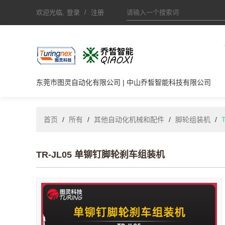
欢迎光临,
登录
/
注册
东莞市图灵自动化有限公司 | 中山乔皙智能科技有限公司
首页
/
所有
/
其他自动化机械和配件
/
脚轮组装机
/
TR-JL05 单铆钉脚轮刹车组装机