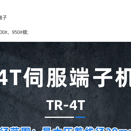
端子
#、950#模;