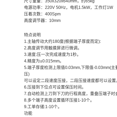
尺寸重量：350x320x640mm，约65kg
电源功率：220V 50Hz，电机1.5kW，工作灯1W
压着次数：400Spm
高度调节器：10mm
特点说明
1.主轴传动大约180度(根据端子厚度而定):
2.高度调节用触摸屏进行微调。
3.速度:压一次完成速度为1秒。
4.精度为±0.015mm。
5.端子厚度检测上限值0.03mm,下限值-0.03mm
压)
可以设定二段速度压接，二段压接速度都可以设置
6.压接到下位点可设置保压时间。
7.自动检测上刀到下刀的行程高度，重叠压端子时会
8.多个端子高度设置循环压接1-10个。
9.工单存储:1-10个。
功能