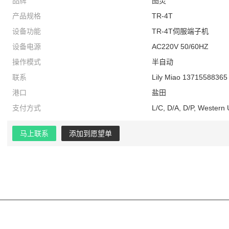
品牌
图灵
产品规格
TR-4T
设备功能
TR-4T伺服端子机
设备电源
AC220V 50/60HZ
操作模式
半自动
联系
Lily Miao 13715588365
港口
盐田
支付方式
L/C, D/A, D/P, Western
马上联系
添加到愿望单