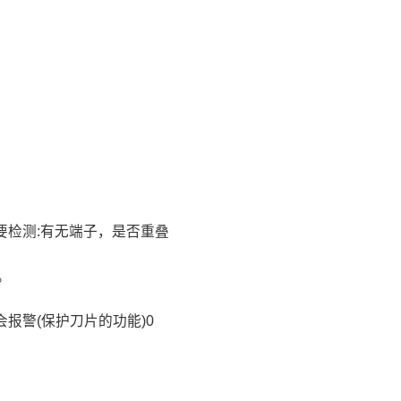
(主要检测:有无端子，是否重叠
。
报警(保护刀片的功能)0