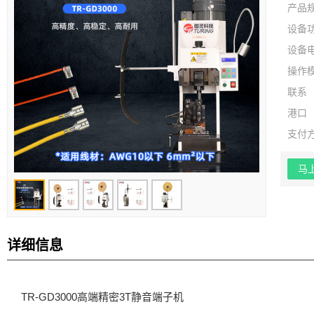
产品
设备
设备
操作
联系
港口
支付
马
详细信息
TR-GD3000高端精密3T静音端子机