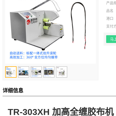
产品
品名
港口
支付
马
详细信息
TR-303XH 加高全缠胶布机