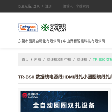
欢迎光临,
登录
/
注册
东莞市图灵自动化有限公司 | 中山乔皙智能科技有限公司
首页
/
所有
/
绕线机和扎带机
/
绕线机
/
TR-BS0
TR-BS0 数据线电源线HDMI线扎小圆圈绕线扎