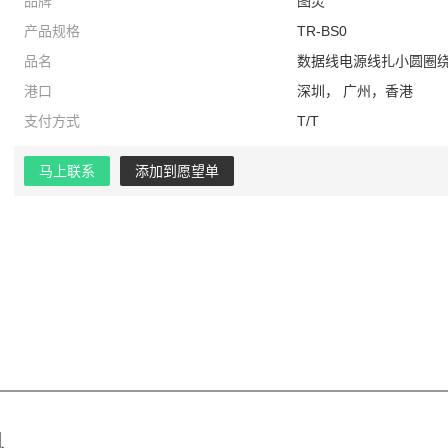
品牌
图灵
产品规格
TR-BS0
品名
数据线电源线扎小圆圈
港口
深圳， 广州，香港
支付方式
T/T
马上联系
添加到愿望单
机