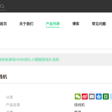
首页
关于我们
产品列表
博客
常见问题
 数据线电源线HDMI线扎小圆圈绕线扎线机
线机
分享
WeChat
Sina
Email
Qzon
D
产品目录
绕线机
Weibo