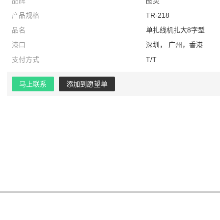
品牌
图灵
产品规格
TR-218
品名
单扎线机扎大8字型
港口
深圳， 广州，香港
支付方式
T/T
马上联系
添加到愿望单