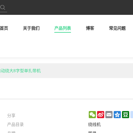
首页
关于我们
产品列表
博客
常见问题
 全自动绕大8字型单扎带机
分享
WeChat
Sina
Email
Qzon
D
产品目录
绕线机
Weibo