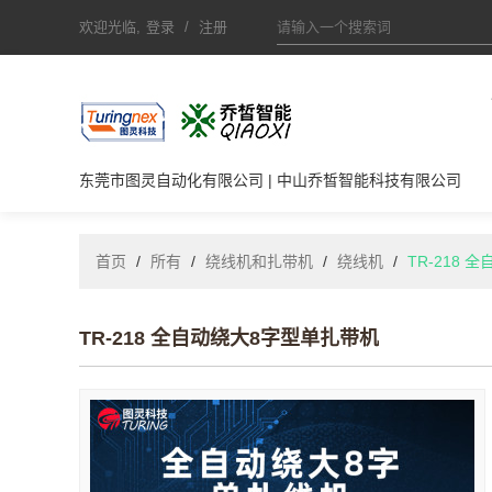
欢迎光临,
登录
/
注册
东莞市图灵自动化有限公司 | 中山乔皙智能科技有限公司
首页
/
所有
/
绕线机和扎带机
/
绕线机
/
TR-218
TR-218 全自动绕大8字型单扎带机