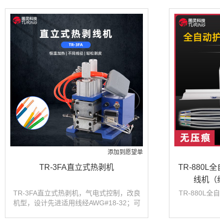
添加到愿望单
TR-3FA直立式热剥机
TR-880
线机（
TR-3FA直立式热剥机，气电式控制，改良
TR-880L
机型，设计先进适用线经AWG#18-32；可
对刀片进得加热。特殊线材更易剥离